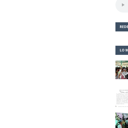
REDE
LO M