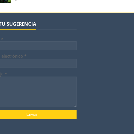
 TU SUGERENCIA
re
 electrónico
*
je
*