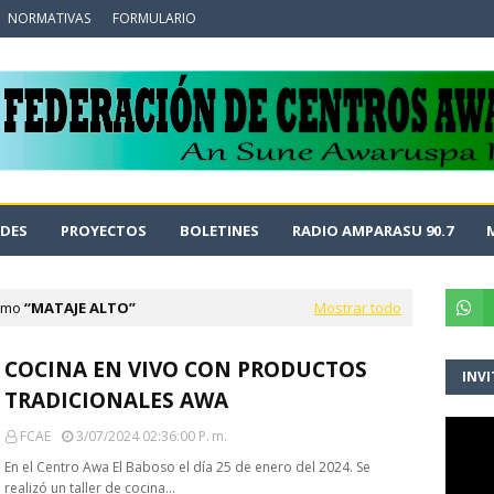
NORMATIVAS
FORMULARIO
DES
PROYECTOS
BOLETINES
RADIO AMPARASU 90.7
como
MATAJE ALTO
Mostrar todo
COCINA EN VIVO CON PRODUCTOS
INVI
TRADICIONALES AWA
FCAE
3/07/2024 02:36:00 P. M.
En el Centro Awa El Baboso el día 25 de enero del 2024. Se
realizó un taller de cocina…