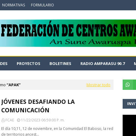
NORMATIVAS
FORMULARIO
DES
PROYECTOS
BOLETINES
RADIO AMPARASU 90.7
como
APAK
Mostrar todo
JÓVENES DESAFIANDO LA
INVI
COMUNICACIÓN
FCAE
11/22/2023 06:59:00 P. M.
El día 10,11, 12 de noviembre, en la Comunidad El Baboso, la red
de territorios ancest…