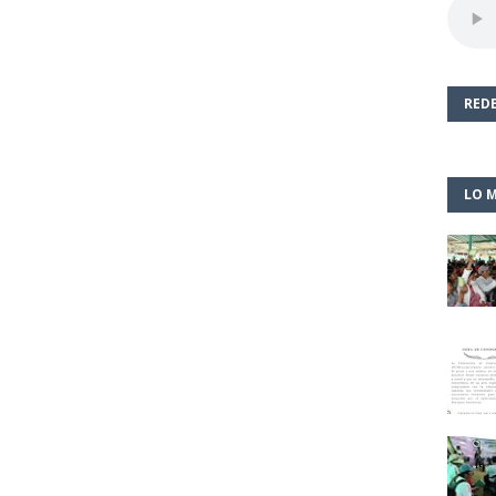
REDE
LO M