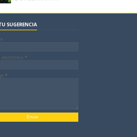
 TU SUGERENCIA
re
 electrónico
*
je
*